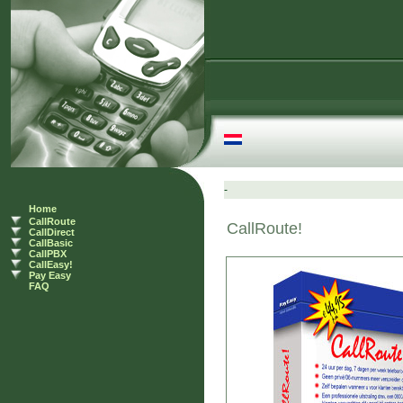
Home
CallRoute
CallDirect
CallBasic
CallPBX
CallEasy!
Pay Easy
FAQ